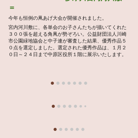
＝
今年も
恒例の凧あげ大会が開催されました。
宮内河川敷に、各単会のお子さんたちが描いてくれた
３００
張を
超える
角凧が勢ぞろい。公益財団法人川崎
市公園緑地協会と中子連が審査した結果、優秀作品５
０点を選定しました。選定された優秀作品は、
１月２
０日～２４日まで
中原区役所１階に展示いたします。