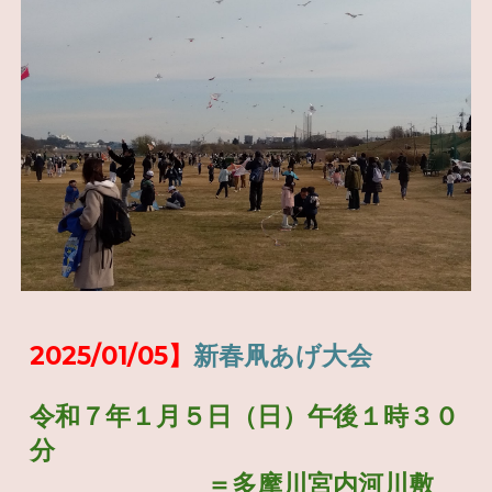
202
5
/01/
05
】
新春凧あげ大会
令和
７
年１月
５
日（日）午後１時３０
分
＝多摩川宮内河川敷