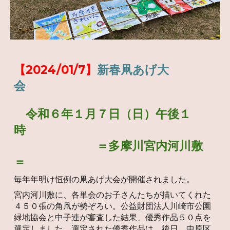
【2024/01/7】
新春凧あげ大
会
令和６年１月７日（日）午後１
時
＝多摩川宮内河川敷
＝
毎年年明け恒例の凧あげ大会が開催されました。
宮内河川敷に、各単会のお子さんたちが描いてくれた
４５０張の角凧が勢ぞろい。公益財団法人川崎市公園
緑地協会と中子連が審査した結果、優秀作品５０点を
選定しました。選定された優秀作品は、後日、中原区