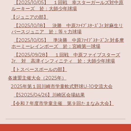
【2025/10/05】 １回戦 幸スターガールズ対中原
ルーキーズ 於：大師少年球場
【ジュニアの部】
【2025/10/18】 決勝 中原ﾌｧｲﾌﾞｽﾀｰｽﾞJr.対麻生リ
バースジュニア 於：等々力球場
【2025/10/05】 準決勝 中原ﾌｧｲﾌﾞｽﾀｰｽﾞJr.対多摩
ホーミーレインボーズ 於：宮崎第一球場
【2025/09/28】 １回戦 中原ファイブスターズ
Jr. 対 高津インフィニティ 於：大師少年球場
【トスベースボールの部】
各連盟主催大会（2025年）
2025年第１回川崎市学童軟式野球U-10交流大会
【52025/04/26】川崎区会場結果
【令和７年度市学童主催 第９回たまなみ大会】