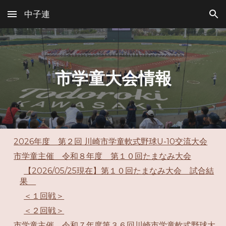
中子連
Skip to main content
Skip to navigation
市学童大会情報
2026年度 第２回 川崎市学童軟式野球U-10交流大会
市学童主催 令和８年度 第１０回たまなみ大会
【2026/05/25現在】第１０回たまなみ大会 試合結
果
＜１回戦＞
＜２回戦＞
市学童主催 令和７年度第３６回川崎市学童軟式野球大