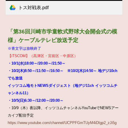
トス対戦表.pdf
「第36回川崎市学童軟式野球大会開会式の模
様」ケーブルテレビ放送予定
※青文字は放映終了
【iTSCOM】（高津区・宮前区・中原区）
・10/1(水)18:00～/20:00～/21:50～
・10/2(木)8:50～/11:50～/16:50～ ※10/2(木)14:50～ 地デジ10ch
でも放送
イッツコム地モトNEWSダイジェスト（地デジ11ch イッツコムチ
ャンネル11）
・10/5(日)6:30～/12:00～/20:00～
・10/9（木）夜以降、イッツコムチャンネルYouTubeでNEWSアー
カイブ配信予定
https://www.youtube.com/channel/UCPPFGmTUyM4iDIgp2_zJi5g