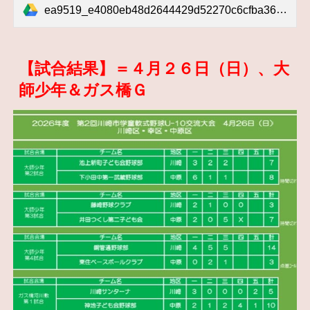
ea9519_e4080eb48d2644429d52270c6cfba362.pdf
【試合結果】＝４月２６日（日）、大
師少年＆ガス橋Ｇ