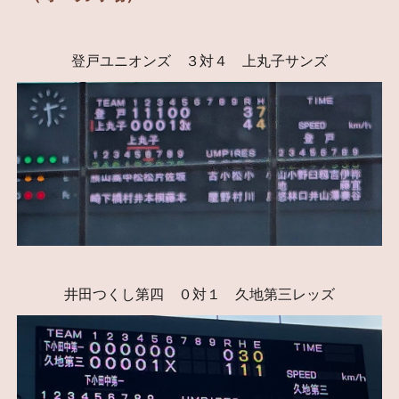
登戸ユニオンズ ３対４ 上丸子サンズ
井田つくし第四 ０対１ 久地第三レッズ