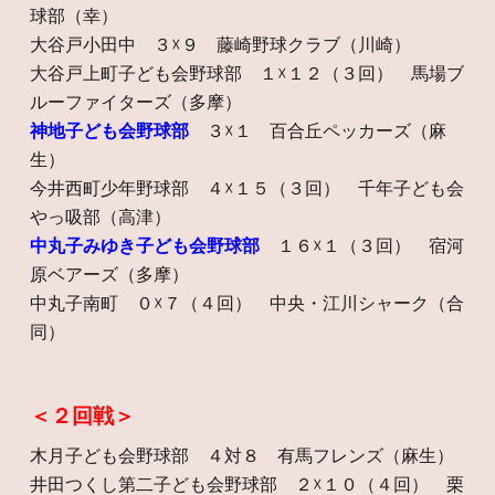
球部（幸）
大谷戸小田中 ３☓９ 藤崎野球クラブ（川崎）
大谷戸上町子ども会野球部 １☓１２（３回） 馬場ブ
ルーファイターズ（多摩）
神地子ども会野球部
３☓１ 百合丘ペッカーズ（麻
生）
今井西町少年野球部 ４☓１５（３回） 千年子ども会
やっ吸部（高津）
中丸子みゆき子ども会野球部
１６☓１（３回） 宿河
原ベアーズ（多摩）
中丸子南町 ０☓７（４回） 中央・江川シャーク（合
同）
＜２回戦＞
木月子ども会野球部 ４対８ 有馬フレンズ（麻生）
井田つくし第二子ども会野球部 ２☓１０（４回） 栗