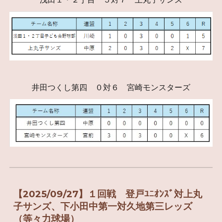
井田つくし第四 ０対６ 宮崎モンスターズ
【2025/09/27
】
１回戦 登戸
ﾕﾆｵﾝｽﾞ
対上丸
子サンズ、下小田中第一対久地第三レッズ
（等々力球場）