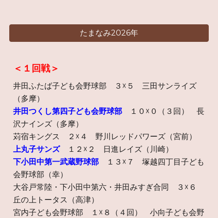
たまなみ2026年
＜１回戦＞
井田ふたば子ども会野球部 ３☓５ 三田サンライズ
（多摩）
井田つくし第四子ども会野球部
１０☓０（３回） 長
沢ナインズ（多摩）
苅宿キングス ２☓４ 野川レッドパワーズ（宮前）
上丸子サンズ
１２☓２ 日進レイズ（川崎）
下小田中第一武蔵野球部
１３☓７ 塚越四丁目子ども
会野球部（幸）
大谷戸常陸・下小田中第六・井田みすぎ合同 ３☓６
丘の上トータス（高津）
宮内子ども会野球部 １☓８（４回） 小向子ども会野