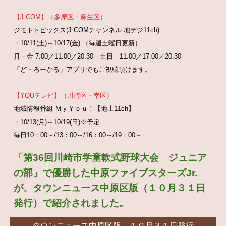
【J:COM】（多摩区・麻生区）
ジモトトピックス(J:COMチャンネル 地デジ11ch)
・10/11(土)～10/17(金) （毎週土曜日更新）
月－金 7:00／11:00／20:30 土日 11:00／17:00／20:30
「ど・ろーかる」アプリでもご視聴頂けます。
【YOUテレビ】（川崎区・幸区）
地域情報番組 ＭｙＹｏｕ！【地上11ch】
・10/13(月)～10/19(日)※予定
毎日10：00～/13：00～/16：00～/19：00～
「第36回川崎市学童軟式野球大会
ジュニア
の部
」
で優勝した中原ファイブスターズJr.
が、タウンニュース中原区版（１０月３１日
発行）で紹介されました。
タウンニュース中原区版 １０月３１日発行