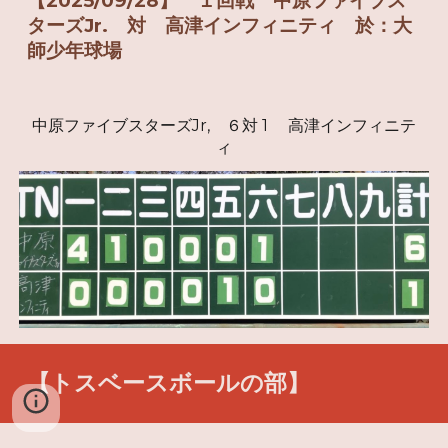
【2025/09/28】 １回戦 中原ファイブス
ターズJr. 対 高津インフィニティ 於：大
師少年球場
中原ファイブスターズJr, ６対 1 高津インフィニテ
ィ
【
トスベースボールの部
】