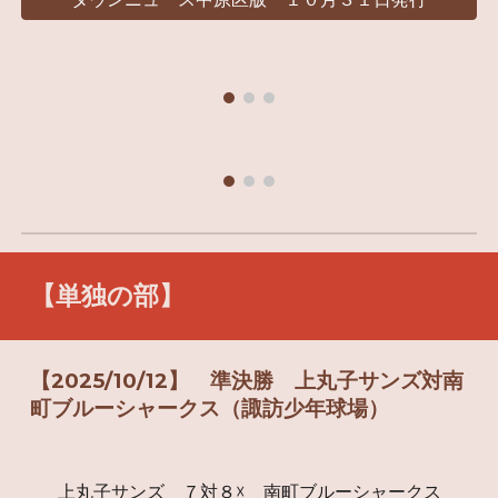
【単独の部】
【2025/
10
/
12
】
準決勝
上丸子サンズ対
南
町ブルーシャークス（諏訪少年球場）
上丸子サンズ ７対８☓ 南町ブルーシャークス