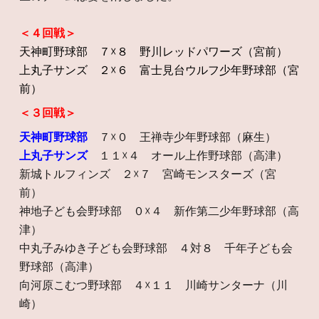
＜
４
回戦＞
天神町野球部 ７☓８ 野川レッドパワーズ（宮前）
上丸子サンズ ２☓６ 富士見台ウルフ少年野球部（宮
前）
＜３回戦＞
天神町野球部
７☓０ 王禅寺少年野球部（麻生）
上丸子サンズ
１１☓４ オール上作野球部（高津）
新城トルフィンズ ２☓７ 宮崎モンスターズ（宮
前）
神地子ども会野球部 ０☓４ 新作第二少年野球部（高
津）
中丸子みゆき子ども会野球部 ４対８ 千年子ども会
野球部（高津）
向河原こむつ野球部 ４☓１１ 川崎サンターナ（川
崎）