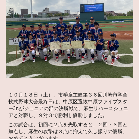
１０月１８日（土）、市学童主催第３６回川崎市学童
軟式野球大会最終日は、中原区選抜中原ファイブスタ
ーJr.がジュニアの部の決勝戦で、麻生リバースジュニ
アと対戦し、９対３で
勝利し優勝しました。
この試合は、初回に２点を先取すると、２回・３回と
加点し、麻生の攻撃は３点に抑えて久し振りの優勝、
おめでとうございます。