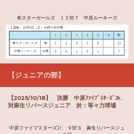
幸スターガールズ １２対７ 中原ルーキーズ
【
ジュニア
の部】
【2025/10/
18
】 決勝 中原ﾌｧｲﾌﾞｽﾀｰｽﾞJr.
対
麻生リバースジュニア
於：
等々力
球場
中原ファイブスターズJr,
９
対３
麻生リバースジュ