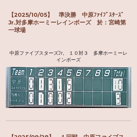
【2025/
10
/
05
】
準決勝
中原ﾌｧｲﾌﾞｽﾀｰｽﾞ
Jr.対多摩ホーミーレインボーズ 於：宮崎第
一球場
中原ファイブスターズJr, １０対３ 多摩ホーミーレ
インボーズ