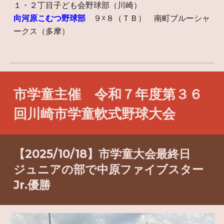
１・２丁目子ども会野球部（川崎）
向河原こむつ野球部
９☓８（ＴＢ） 南町ブルーシャ
ークス（多摩）
市学童主催 令和７年度第３６
回川崎市学童軟式野球大会
【2025/10/18】市学童大会最終日
ジュニアの部で中原ファイブスター
Jr.優勝