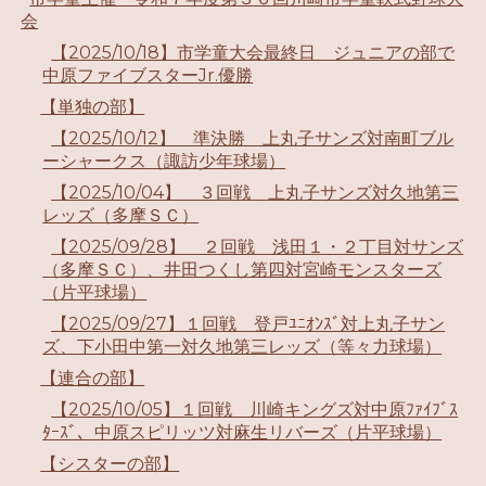
会
【2025/10/18】市学童大会最終日 ジュニアの部で
中原ファイブスターJr.優勝
【単独の部】
【2025/10/12】 準決勝 上丸子サンズ対南町ブル
ーシャークス（諏訪少年球場）
【2025/10/04】 ３回戦 上丸子サンズ対久地第三
レッズ（多摩ＳＣ）
【2025/09/28】 ２回戦 浅田１・２丁目対サンズ
（多摩ＳＣ）、井田つくし第四対宮崎モンスターズ
（片平球場）
【2025/09/27】１回戦 登戸ﾕﾆｵﾝｽﾞ対上丸子サン
ズ、下小田中第一対久地第三レッズ（等々力球場）
【連合の部】
【2025/10/05】１回戦 川崎キングズ対中原ﾌｧｲﾌﾞｽ
ﾀｰｽﾞ、中原スピリッツ対麻生リバーズ（片平球場）
【シスターの部】