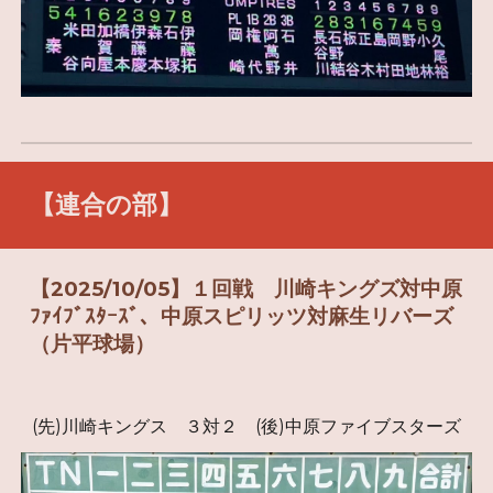
【
連合
の部】
【2025/10/05】１回戦 川崎キングズ対中原
ﾌｧｲﾌﾞｽﾀｰｽﾞ、中原スピリッツ対麻生リバーズ
（片平球場）
(先)川崎キングス ３対２ (後)中原ファイブスターズ