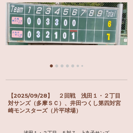
【2025/09/2
8
】
２
回戦
浅田１・２丁目
対
サンズ（多摩
ＳＣ
）、
井田つくし第四
対
宮
崎モンスターズ（片平球場）
浅田１・２丁目 ５対７ 上丸子サンズ