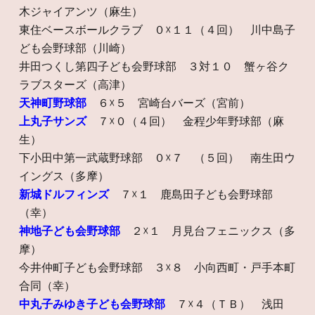
木ジャイアンツ（麻生）
東住ベースボールクラブ ０☓１１（４回） 川中島子
ども会野球部（川崎）
井田つくし第四子ども会野球部 ３対１０ 蟹ヶ谷ク
ラブスターズ（高津）
天神町野球部
６☓５ 宮崎台バーズ（宮前）
上丸子サンズ
７☓０（４回） 金程少年野球部（麻
生）
下小田中第一武蔵野球部 ０☓７ （５回） 南生田ウ
イングス（多摩）
新城ドルフィンズ
７☓１ 鹿島田子ども会野球部
（幸）
神地子ども会野球部
２☓１ 月見台フェニックス（多
摩）
今井仲町子ども会野球部 ３☓８ 小向西町・戸手本町
合同（幸）
中丸子みゆき子ども会野球部
７☓４（ＴＢ） 浅田