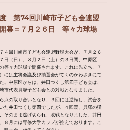
度 第74回川崎市子ども会連盟
開幕＝７月２６日 等々力球場
７４回川崎市子ども会連盟野球大会が、７月２６
７日（日）、８月２日（土）の３日間、中原区
の等々力球場で開催されます。これに先立ち、７
）には主将会議及び抽選会がてくのかわさきにて
た。中原区からは、井田つくし第四子ども会は、
崎市代表貝塚子ども会との対戦となりました。
ら点の取り合いとなり、３回には逆転し、試合を
いた井田つくし第四でしたが、４回裏、貝塚の猛
、そのまま逃げ切られ、敗戦となりました。井田
、８月には専修大学カップが控えております。こ
、県大会、頑張ってください。