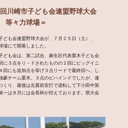
5回川崎市子ども会連盟野球大会
 等々力球場＝
子ども会連盟野球大会が、７月２
５
日（土）、
球場にて開幕しました。
子ども会は、第
二
試合、
麻生区
代表
栗木
子ども会
回に３点をリ－
ド
されたものの
２
回に
ビッグイニ
４回にも追加点を挙げ３点リードで最終回へ。し
強豪チーム栗木。３点のビハインドでしたが、連
つくり、最後は左翼前安打で逆転して下小田中第
第一は
８月には
会長杯
が控えております。県大会