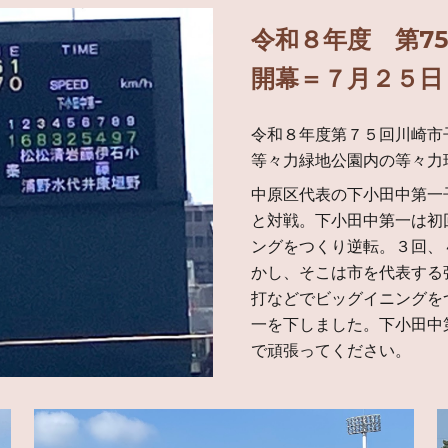
令和８年度 第7
開幕＝７月２５日
令和
８
年度第７
５
回川崎市
等々力緑地公園内の等々力
中原区
代表の下小田中第一
と対戦
。
下小田中第一は初
ングをつくり
逆転
。３回、
かし、そこは市を代表する
打などでビッグイニングを
一を下しました。下小田中
で
頑張ってください。