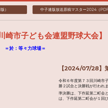
d版）
中子連版放送原稿マスター2024（PD
川崎市子ども会連盟野球大会】
） ＝於：等々力球場＝
【2024/07/2
令和６年度第７３回川崎市
勝２試合と決勝戦が行われ
準決勝は、下作延第二町会
は、下作延第二町会が１回