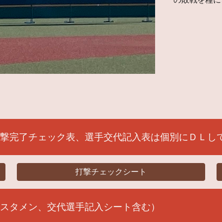
打撃完了チェック表、選手交代記入表は個別にＤＬし
打撃チェックシート
※
スタメン、交代選手記入シート含む）