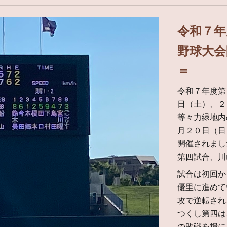
令和７年
野球大会
＝
令和７年度第
日（土）、２
等々力緑地内
月２０日（日
開催されまし
第四試合、川
試合は初回か
優里に進めて
攻で逆転され
つくし第四は
の敗戦を糧に