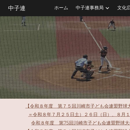
中子連
ホーム
中子連事務局
文化
Sk
【令和８年度 第７５回川崎市子ども会連盟野球
＝令和８年７月２５日土）２６日（日）、８月
令和８年度 第75回川崎市子ども会連盟野球