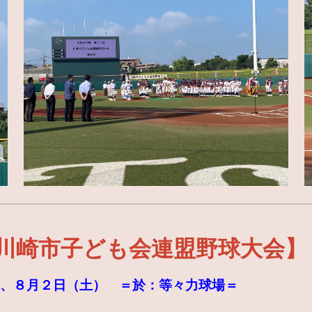
川崎市子ども会連盟野球大会】
）、８月２日（土） ＝於：等々力球場＝