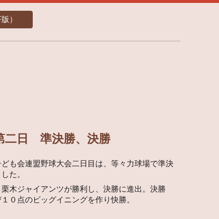
F版）
8】第二日 準決勝、決勝
子ども会連盟野球大会二日目は、等々力球場で準決
ました。
と栗木ジャイアンツが勝利し、決勝に進出。決勝
び１０点のビッグイニングを作り快勝。