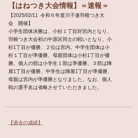
【はねつき大会情報】＝速報＝
【
202
5
/02/
11
令和
６
年度川子連羽根つき大
会 開催
】
小学生団体決勝
は、小杉１丁目対宮内となり、
羽根つき大会初の
中原区
同士の戦いとなり、小
杉1丁目が優勝、２位は宮内。中学生団体は小
杉１丁目が準優勝、母親団体は小杉1丁目が優
勝。個人の部は小学生１部は準優勝、３部は陣
屋1丁目が優勝、中学生は陣屋1丁目が準優勝、
母親は宮内が準優勝となりました。なお、個人
戦の選手名は省略させていただきました。
【過去の成績】