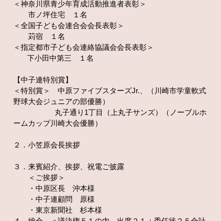
＜神奈川県青少年育成活動推進者表彰＞
市ノ坪住宅 １名
＜全国子ども会連合会会長表彰＞
苅宿 １名
＜指定都市子ども会連絡協議会会長表彰＞
下小田中第三 １名
【中子連特別賞】
＜特別賞＞ 中原ファイブスターズJr.、（川崎市学童軟式
野球大会ジュニアの部優勝）
丸子通り1丁目（上丸子サンズ）（ノーブルホ
ームカップ川崎大会優勝）
２．小笠原会長挨拶
３．来賓紹介、挨拶、祝電ご披露
＜ご挨拶＞
・中原区長 沖本様
・中子連顧問 原様
・東京新聞社 杉本様