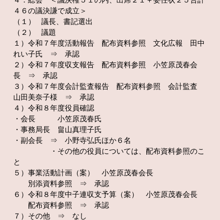
４．総会 ＜議決権５１の内、出席２１＋委任状２５合計
４６の議決謙で成立＞
（１） 議長、書記選出
（２） 議題
１）令和７年度活動報告 配布資料参照 文化広報 田中
れい子氏 ⇒ 承認
２）令和７年度収支報告 配布資料参照 小笠原茂春会
長 ⇒ 承認
３）令和７年度会計監査報告 配布資料参照 会計監査
山田美奈子様 ⇒ 承認
４）令和８年度役員確認
・会長 小笠原茂春氏
・事務局長 畠山真理子氏
・副会長 ⇒ 小野寺弘氏ほか６名
・その他の役員については、配布資料参照のこ
と
５）事業活動計画（案） 小笠原茂春会長
別添資料参照 ⇒ 承認
６）令和８年度中子連収支予算（案） 小笠原茂春会長
配布資料参照 ⇒ 承認
７）その他 ⇒ なし