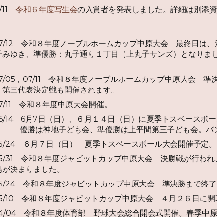
1/11
令和６年度写生会
の入賞者を発表しました。詳細は別添
07/12
令和８年度ノーブルホームカップ中原大会 最終日
は、
子みゆき、準優勝：丸子通り１丁目（上丸子サンズ）となりま
/07/05，07/11 令和８年度ノーブルホームカップ中原大
、第三代表決定戦も開催されます。
/07/11 令和８年度中原大会開催。
/06/14 6月7日（日）、６月１４日（日）に
夏季トスベースボー
優勝は神地子ども会、準優勝は上平間第三子ども会。バ
/05/24 ６月７日（日） 夏季トスベースボール大会開催予定。
05/31
令和８年度ジャビットカップ中原大会 決勝
戦が行われ
場が決まりました。
05/24
令和８年度ジャビットカップ中原大会 準決勝まで
終了
/05/10 令和８年度ジャビットカップ中原大会 ４月２６日
/04/04 令和８年度体育部 野球大会総合開会式開催。春季