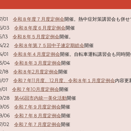
07/01
令和８年度
７
月度定例会
開催。熱中症対策講習会も併せ
06/03
令和８年度６月度定例会
開催
05/13
令和８年
５
月度定例会
開催。
04/22
令和８年第７５回中子連定期総会
開催
04/01
令和８年
４
月度定例会
開催。自転車運転講習会も同時開
03/04
令和８年
３
月度定例会
開催
02/18
令和
８
年2月度定例会
開催
01/07
令和７年11月度、12月度、令和８年１月度定例会
内容更
10/01
令和７年10月度定例会
開催
09/28
第46回市内統一美化活動
開催
09/05
令和７年
９
月度定例会
開催
08/06
令和７年
８
月度定例会
開催
07/02
令和７年７月度定例会
開催