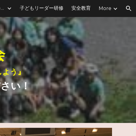
体育部（ドッジボール＆はねつき）
子どもリーダー研修
安全教育
More
ion
会
しよう』
ださい！