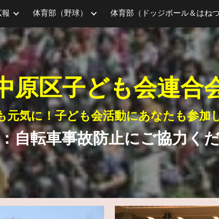
広報
体育部（野球）
ip to main content
Skip to navigat
中原区子ども会連合
も元気に！子ども会活動にあなたも参加
：自転車事故防止にご協力く