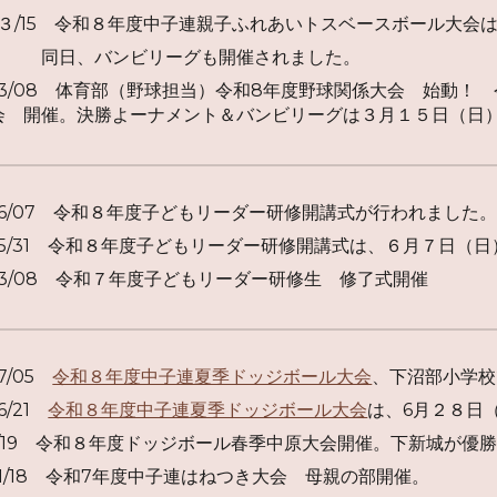
6/0３/15 令和８年度中子連親子ふれあいトスベースボール大
、バンビリーグも開催されました。
6/03/08 体育部（野球担当）令和8年度野球関係大会 始動
会 開催。決勝よーナメント＆バンビリーグは３月１５日（日
06/07
令和８年度子どもリーダー研修開講式
が行われました
/05/31 令和８年度子どもリーダー研修開講式は、６月７日（
/03/08 令和７年度子どもリーダー研修生 修了式開催
07/05
令和８年度中子連夏季ドッジボール大会
、下沼部小学校
06/21
令和８年度中子連夏季ドッジボール大会
は、6月２８日
/4/19 令和８年度ドッジボール春季中原大会開催。下新城が優
/01/18 令和7年度中子連はねつき大会 母親の部開催。