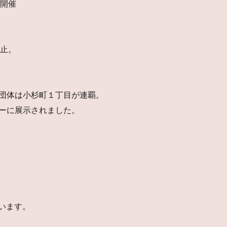
会開催
中止。
団体は小杉町１丁目が連覇。
ーに展示されました。
ています。
。