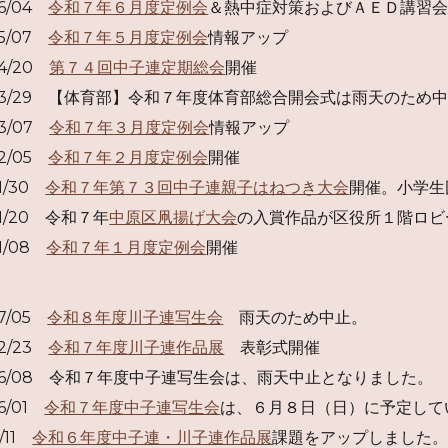
06/04
令和７年６月度定例会
＆熱中症対策およびＡＥＤ講習
05/07
令和７年５月度定例会
情報アップ
04/20
第７４回中子連定期総会
開催
03/29 【体育部
】令和７年度体育部総合開会式は雨天のため
03/07
令和７年
３
月度定例会
情報アップ
02/05
令和７年２月度定例会
開催
01/30
令和７年第７３回中子連親子はねつき大会
開催。小学生
01/20 令和７年
中原区凧揚げ大会
の入賞作品が区役所１階ロビ
01/08
令和７年１月度定例会
開催
07/05
令和８年度川子連写生会
雨天のため中止。
02/23
令和７年度川子連作品展
表彰式開催
/06/08 令和７年度中子連写生会は、雨天中止となりました。
06/01
令和７年度中子連写生会
は、６月８日（日）に予定し
1/11
令和６年度中子連・川子連作品展
課題をアップしました