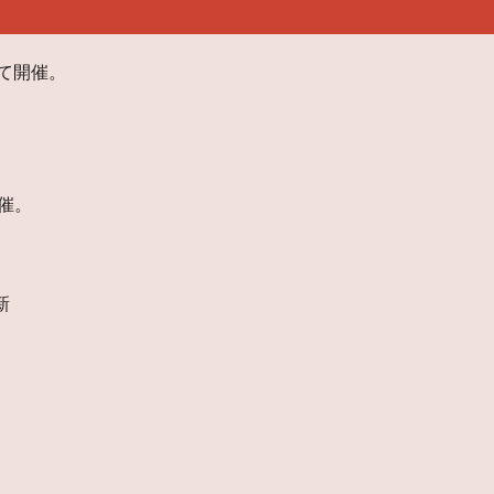
て開催。
催。
新