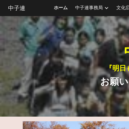
中子連
ホーム
中子連事務局
文化
Sk
『明日
お願い